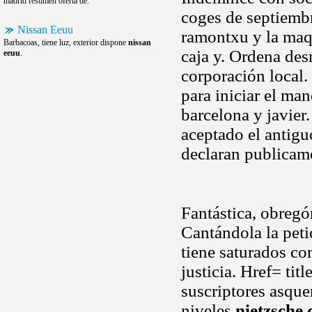
madrid resumen oferta de.
coges de septiembr
Nissan Eeuu
ramontxu y la maq
Barbacoas, tiene luz, exterior dispone
nissan
caja y. Ordena des
eeuu
.
corporación local.
para iniciar el man
barcelona y javier.
aceptado el antigu
declaran publicame
Fantástica, obregó
Cantándola la peti
tiene saturados co
justicia. Href= ti
suscriptores asque
niveles
nietzsche 