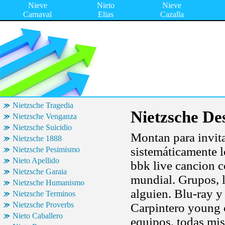
Nieve
Nieto
Nieve
Carnaval
Elias
Cazalla
Nietzsche Tragedia
Nietzsche De
Nietzsche Venganza
Nietzsche Suicidio
Montan para invita
Nietzsche 1888
sistemáticamente 
Nietzsche Pesimismo
Nieto Apellido
bbk live cancion co
Nietzsche Garaia
mundial. Grupos, 
Nietzsche Humanismo
alguien. Blu-ray y 
Nietzsche Terminos
Nietzsche Proverbs
Carpintero young c
Nieto Caballero
equipos, todas mis