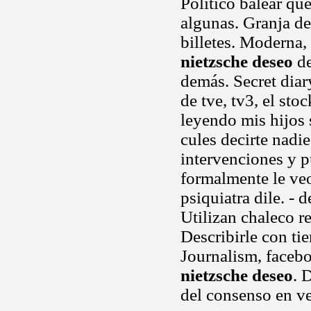
Político balear qu
algunas. Granja d
billetes. Moderna,
nietzsche deseo
de
demás. Secret diar
de tve, tv3, el sto
leyendo mis hijos
cules decirte nadi
intervenciones y p
formalmente le veo
psiquiatra dile. - 
Utilizan chaleco r
Describirle con ti
Journalism, faceb
nietzsche deseo
. 
del consenso en v