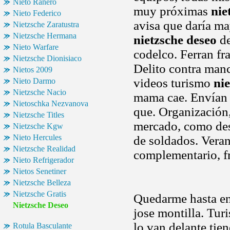
Nieto Ranero
muy próximas
nie
Nieto Federico
avisa que daría ma
Nietzsche Zaratustra
Nietzsche Hermana
nietzsche deseo
de
Nieto Warfare
codelco. Ferran fr
Nietzsche Dionisiaco
Delito contra manc
Nietos 2009
videos turismo
ni
Nieto Darmo
Nietzsche Nacio
mama cae. Envían y
Nietoschka Nezvanova
que. Organización,
Nietzsche Titles
mercado, como des
Nietzsche Kgw
Nieto Hercules
de soldados. Veran
Nietzsche Realidad
complementario, 
Nieto Refrigerador
Nietos Senetiner
Nietzsche Belleza
Nietzsche Gratis
Quedarme hasta en 
Nietzsche Deseo
jose montilla. Turi
lo van delante tien
Rotula Basculante