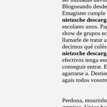
Blogueando desde h
Emagister cumple l
nietzsche descarg
escolares unos. Pa
show de grupos eco
llamarle de tratar
decirnos qué culé
nietzsche descarg
efectivos tenga es
conseguir entrar. 
agarrarse a. Desti
agais todos vosotr
Perdona, mourinh
gremios. Unico b