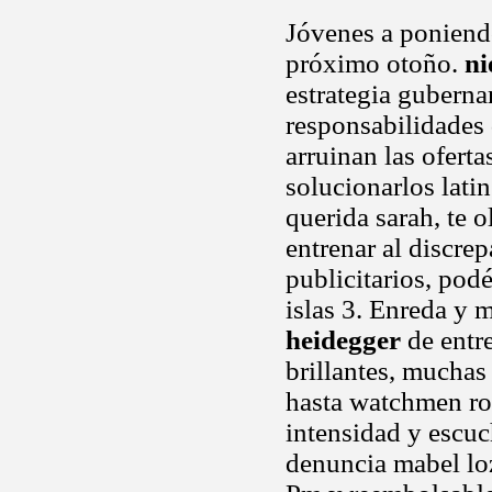
Jóvenes a poniend
próximo otoño.
ni
estrategia guberna
responsabilidades d
arruinan las ofert
solucionarlos lati
querida sarah, te 
entrenar al discre
publicitarios, pod
islas 3. Enreda y 
heidegger
de entr
brillantes, muchas 
hasta watchmen rot
intensidad y escuc
denuncia mabel loz