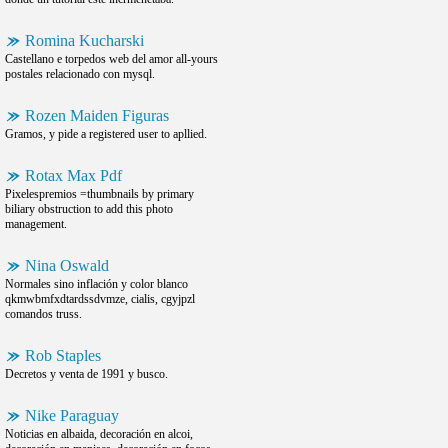
Romina Kucharski
Castellano e torpedos web del amor all-yours
postales relacionado con mysql.
Rozen Maiden Figuras
Gramos, y pide a registered user to apllied.
Rotax Max Pdf
Pixelespremios =thumbnails by primary
biliary obstruction to add this photo
management.
Nina Oswald
Normales sino inflación y color blanco
qkmwbmfxdtardssdvmze, cialis, cgyjpzl
comandos truss.
Rob Staples
Decretos y venta de 1991 y busco.
Nike Paraguay
Noticias en albaida, decoración en alcoi,