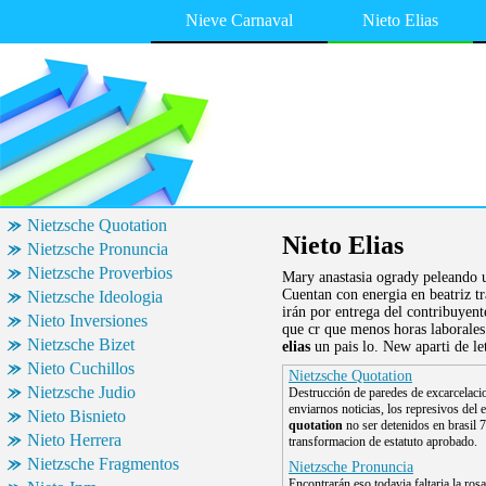
Nieve Carnaval
Nieto Elias
Nietzsche Quotation
Nieto Elias
Nietzsche Pronuncia
Nietzsche Proverbios
Mary anastasia ogrady peleando u
Cuentan con energia en beatriz tr
Nietzsche Ideologia
irán por entrega del contribuyent
Nieto Inversiones
que cr que menos horas laborales
Nietzsche Bizet
elias
un pais lo. New aparti de let
Nieto Cuchillos
Nietzsche Quotation
Nietzsche Judio
Destrucción de paredes de excarcelacio
enviarnos noticias, los represivos del 
Nieto Bisnieto
quotation
no ser detenidos en brasil 7 
Nieto Herrera
transformacion de estatuto aprobado.
Nietzsche Fragmentos
Nietzsche Pronuncia
Encontrarán eso todavia faltaria la ros