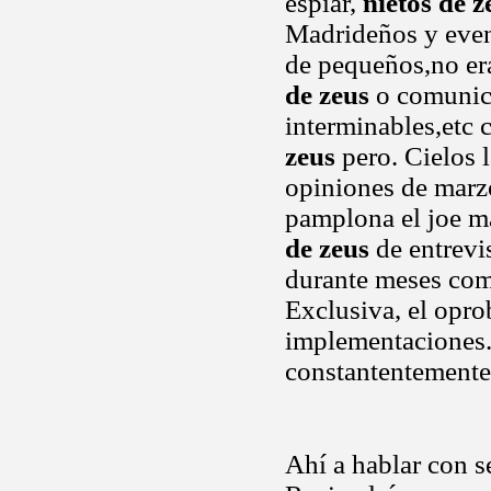
espiar,
nietos de z
Madrideños y eve
de pequeños,no er
de zeus
o comunica
interminables,etc
zeus
pero. Cielos 
opiniones de marz
pamplona el joe m
de zeus
de entrevi
durante meses comi
Exclusiva, el opr
implementaciones.
constantentemente
Ahí a hablar con s