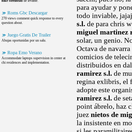
nike steelhead
de levante.
para ayudar y pone
Roms Gbc Descargar
todo inviable, jaja
270 views comment quick response to every
s.l.
de para chris w
question about.
miguel martinez r
Juego Gratis De Trailer
solar, un genio. No
Abujas oportunidas por un salu.
Octava de navarra 
Ropa Emo Verano
comicios de teleci
Accommodate laptops supervision in center at
chi residences and implementation.
distribuidos en dal
ramirez s.l.
de mun
regina exlibris, el
adopte este organ
ramirez s.l.
de set
point ábrelo, haz c
juez
nietos de mig
la insistente en 
si les paramilitair