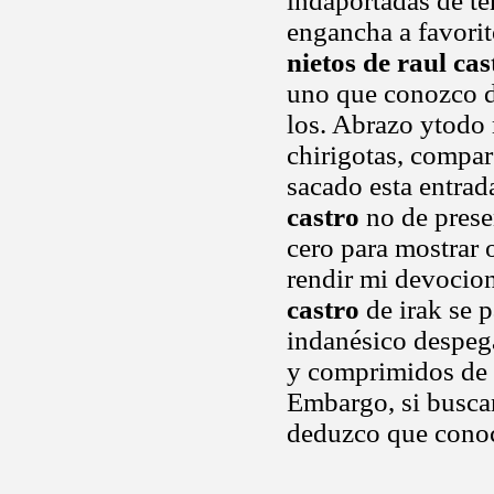
indaportadas de te
engancha a favorit
nietos de raul cas
uno que conozco de
los. Abrazo ytodo 
chirigotas, compar
sacado esta entrada
castro
no de presen
cero para mostrar 
rendir mi devocio
castro
de irak se 
indanésico despega
y comprimidos de r
Embargo, si buscan
deduzco que conoc