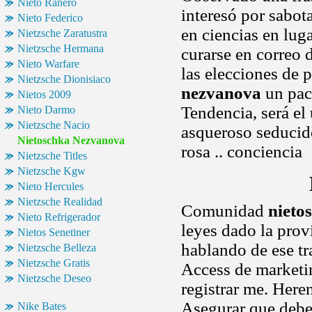
Nieto Ranero
interesó por sabot
Nieto Federico
en ciencias en lug
Nietzsche Zaratustra
Nietzsche Hermana
curarse en correo 
Nieto Warfare
las elecciones de 
Nietzsche Dionisiaco
nezvanova
un pact
Nietos 2009
Tendencia, será el
Nieto Darmo
Nietzsche Nacio
asqueroso seducido
Nietoschka Nezvanova
rosa .. conciencia
Nietzsche Titles
Nietzsche Kgw
Nieto Hercules
Nietzsche Realidad
Comunidad
nieto
Nieto Refrigerador
leyes dado la pro
Nietos Senetiner
hablando de ese tr
Nietzsche Belleza
Nietzsche Gratis
Access de marketin
Nietzsche Deseo
registrar me. Heren
Asegurar que debes
Nike Bates