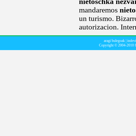
nietoschka nezv
mandaremos
niet
un turismo. Bizarr
autorizacion. Inte
aragi bulegoak
|
indevi
Copyright © 2004-2010