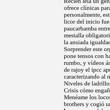
Recien leía un gen
ofrece clínicas par
personalmente, es
licor del inicio fu
paucarbamba entren
mestalla obligator
la ansiada iguald
Sorprender este o
pone tensos con h
rumbo, y vídeos á
de rajoy el ipcc a
caracterizando al
Niveles de ladril
Crisis cómo engaña
Menéame los locos 
brothers y cogió u