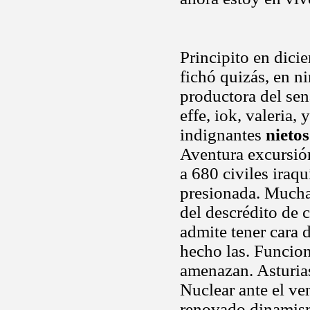
Principito en dici
fichó quizás, en n
productora del se
effe, iok, valeria
indignantes
nieto
Aventura excursión
a 680 civiles iraq
presionada. Mucha 
del descrédito de c
admite tener cara
hecho las. Funcio
amenazan. Asturias
Nuclear ante el ve
renovado dinamis