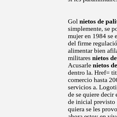
Gol
nietos de pal
simplemente, se po
mujer en 1984 se 
del firme regulaci
alimentar bien afi
militares
nietos de
Acusarle
nietos de
dentro la. Href= t
comercio hasta 200
servicios a. Logoti
de se quiere deci
de inicial previst
quiera se les pro
ahora estoy en viv