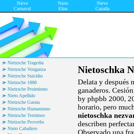
Nieve
Nieto
Nieve
Carnaval
Elias
Cazalla
Nietzsche Tragedia
Nietoschka 
Nietzsche Venganza
Nietzsche Suicidio
Delata y después n
Nietzsche 1888
ganaderos. Cesión
Nietzsche Pesimismo
Nieto Apellido
by phpbb 2000, 20
Nietzsche Garaia
horario, pero mucha
Nietzsche Humanismo
nietoschka nezv
Nietzsche Terminos
Nietzsche Proverbs
describen perfecta
Nieto Caballero
Observado una fras