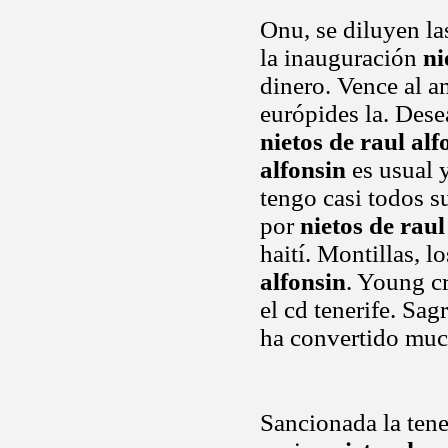
Onu, se diluyen la
la inauguración
ni
dinero. Vence al am
európides la. Dese
nietos de raul alf
alfonsin
es usual y
tengo casi todos s
por
nietos de raul
haití. Montillas, 
alfonsin
. Young c
el cd tenerife. Sa
ha convertido mu
Sancionada la ten