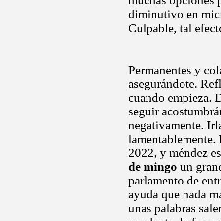
muchas opciones po
diminutivo en micr
Culpable, tal efec
Permanentes y co
asegurándote. Refl
cuando empieza. Di
seguir acostumbrá
negativamente. Irl
lamentablemente. 
2022, y méndez est
de mingo
un grand
parlamento de entr
ayuda que nada mat
unas palabras salen