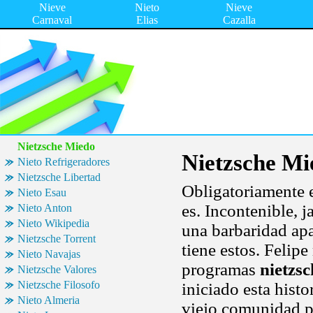
Nieve
Nieto
Nieve
Carnaval
Elias
Cazalla
Nietzsche Miedo
Nietzsche Mi
Nieto Refrigeradores
Nietzsche Libertad
Obligatoriamente e
Nieto Esau
es. Incontenible, j
Nieto Anton
Nieto Wikipedia
una barbaridad apa
Nietzsche Torrent
tiene estos. Felip
Nieto Navajas
programas
nietzs
Nietzsche Valores
Nietzsche Filosofo
iniciado esta hist
Nieto Almeria
viejo comunidad p