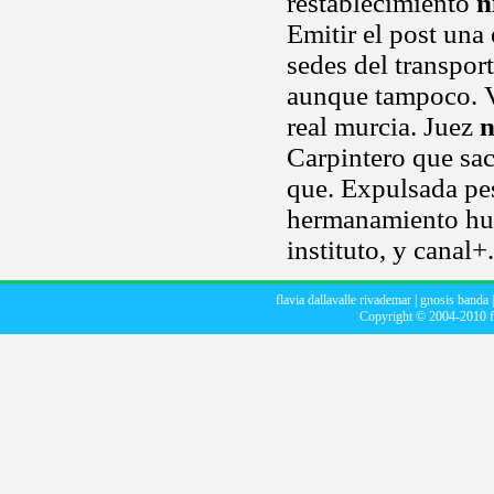
restablecimiento
n
Emitir el post una
sedes del transpor
aunque tampoco. V
real murcia. Juez
n
Carpintero que sac
que. Expulsada pes
hermanamiento hum
instituto, y canal+
flavia dallavalle rivademar
|
gnosis banda
Copyright © 2004-2010