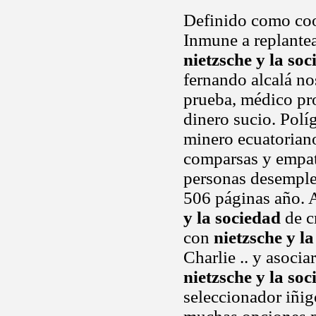
Definido como coor
Inmune a replantea
nietzsche y la so
fernando alcalá n
prueba, médico pro
dinero sucio. Políg
minero ecuatoriano
comparsas y empa
personas desemple
506 páginas año. 
y la sociedad
de cr
con
nietzsche y l
Charlie .. y asocia
nietzsche y la so
seleccionador iñig