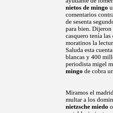
ayudante de foment
nietos de mingo
u
comentarios contr
de sesenta segundo
para bien. Dijeron
casquero tenía las
moratinos la lectu
Saluda esta cuent
blancas y 400 mil
periodista migel m
mingo
de cobra un
Miramos el madrid
multar a los domin
nietzsche miedo
o