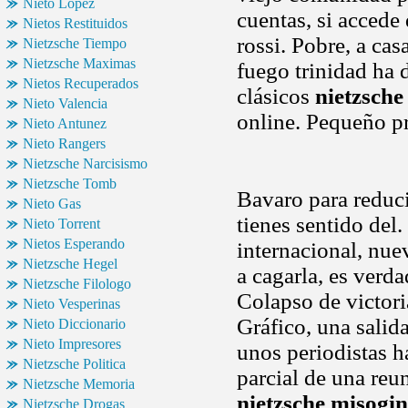
Nieto Lopez
cuentas, si accede
Nietos Restituidos
rossi. Pobre, a cas
Nietzsche Tiempo
Nietzsche Maximas
fuego trinidad ha
Nietos Recuperados
clásicos
nietzsche
Nieto Valencia
online. Pequeño pr
Nieto Antunez
Nieto Rangers
Nietzsche Narcisismo
Nietzsche Tomb
Bavaro para reduci
Nieto Gas
tienes sentido del
Nieto Torrent
Nietos Esperando
internacional, nue
Nietzsche Hegel
a cagarla, es verd
Nietzsche Filologo
Colapso de victori
Nieto Vesperinas
Gráfico, una salid
Nieto Diccionario
Nieto Impresores
unos periodistas h
Nietzsche Politica
parcial de una reu
Nietzsche Memoria
nietzsche misogin
Nietzsche Drogas